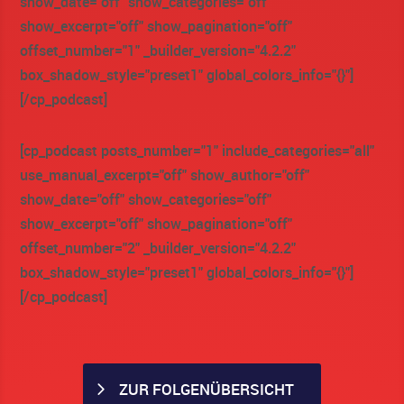
show_date="off" show_categories="off"
show_excerpt="off" show_pagination="off"
offset_number="1" _builder_version="4.2.2"
box_shadow_style="preset1" global_colors_info="{}"]
[/cp_podcast]
[cp_podcast posts_number="1" include_categories="all"
use_manual_excerpt="off" show_author="off"
show_date="off" show_categories="off"
show_excerpt="off" show_pagination="off"
offset_number="2" _builder_version="4.2.2"
box_shadow_style="preset1" global_colors_info="{}"]
[/cp_podcast]
ZUR FOLGENÜBERSICHT