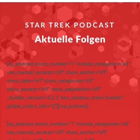
STAR TREK PODCAST
Aktuelle Folgen
[cp_podcast posts_number="1" include_categories="all"
use_manual_excerpt="off" show_author="off"
show_date="off" show_categories="off"
show_excerpt="off" show_pagination="off"
_builder_version="4.2.2" box_shadow_style="preset1"
global_colors_info="{}"][/cp_podcast]
[cp_podcast posts_number="1" include_categories="all"
use_manual_excerpt="off" show_author="off"